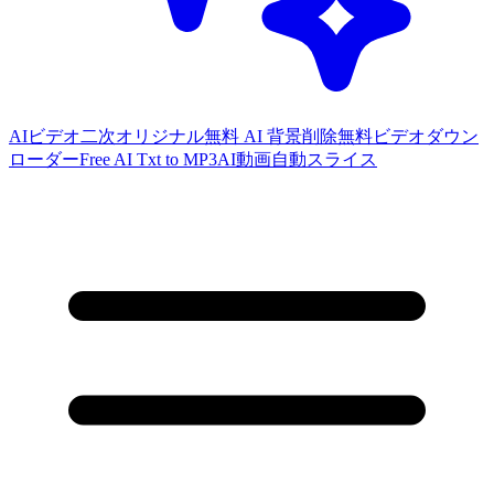
AIビデオ二次オリジナル
無料 AI 背景削除
無料ビデオダウン
ローダー
Free AI Txt to MP3
AI動画自動スライス