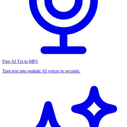
Free AI Txt to MP3
Turn text into realistic AI voices in seconds.